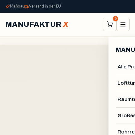
Maßbau
Versand in der EU
0
MANUFAKTUR
X
MANU
Alle P
Lofttür
Raumte
Großes
Rohrre