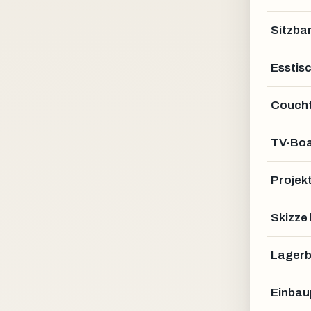
Sitzba
Esstis
Coucht
TV-Bo
Projek
Skizze
Lagerb
Einbau