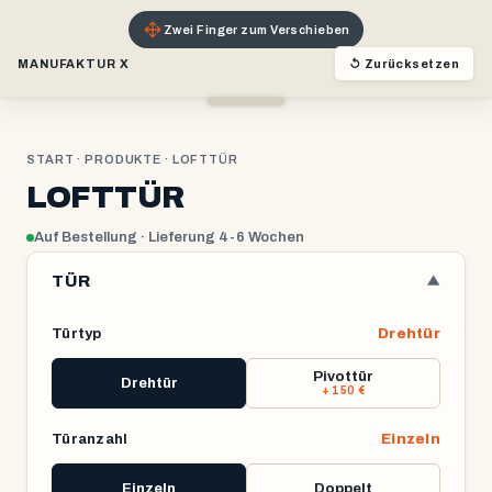
Zwei Finger zum Verschieben
MANUFAKTUR X
↺ Zurücksetzen
0 mm
 mm
START
·
PRODUKTE
· LOFTTÜR
LOFTTÜR
Auf Bestellung · Lieferung 4-6 Wochen
TÜR
▼
Türtyp
Drehtür
Pivottür
Drehtür
+ 150 €
Türanzahl
Einzeln
Einzeln
Doppelt