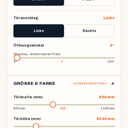
Türanschlag
Links
Links
Rechts
Öffnungswinkel
0°
Vorschau · ändert keinen Preis
0°
120°
GRÖSSE & FARBE
▼
AUFMASS-ANLEITUNG →
Türbreite (mm)
900 mm
600 mm
1400 mm
Türhöhe (mm)
2040 mm