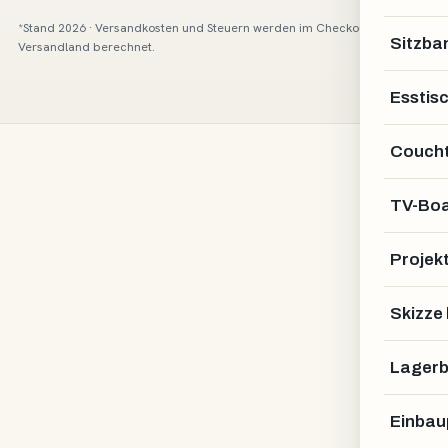
*Stand 2026 · Versandkosten und Steuern werden im Checkout je nach
Sitzba
Versandland berechnet.
Esstis
Coucht
TV-Bo
Projek
Skizze
Lagerb
Einbau