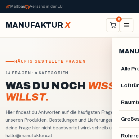
Maßbau
Versand in der EU
0
MANUFAKTUR
X
MANU
HÄUFIG GESTELLTE FRAGEN
Alle P
14 FRAGEN · 4 KATEGORIEN
WAS DU NOCH
WISSEN
Lofttür
WILLST.
Raumte
Hier findest du Antworten auf die häufigsten Fragen zu
Großes
unseren Produkten, Bestellungen und Lieferungen. Wenn
deine Frage hier nicht beantwortet wird, schreib uns -
hallo@manufakturx.at
Rohrre