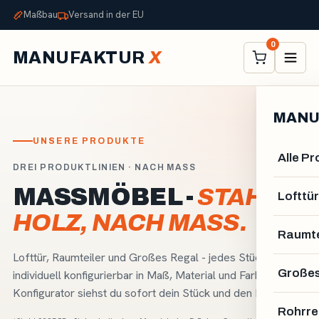
Maßbau
Versand in der EU
0
MANUFAKTUR
X
MANU
UNSERE PRODUKTE
Alle P
DREI PRODUKTLINIEN · NACH MASS
MASSMÖBEL -
STAHL &
Lofttür
HOLZ, NACH MASS.
Raumte
Lofttür, Raumteiler und Großes Regal - jedes Stück
Großes
individuell konfigurierbar in Maß, Material und Farbe. Im 3D-
Konfigurator siehst du sofort dein Stück und den Endpreis.
Rohrre